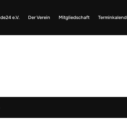
nde24 e.V.
Der Verein
Mitgliedschaft
Terminkalend
n