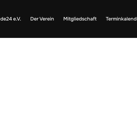
nde24 e.V.
Der Verein
Mitgliedschaft
Terminkalend