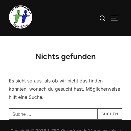
Zum
Inhalt
Suchen
SEITEN
springen
nach:
Nichts gefunden
Es sieht so aus, als ob wir nicht das finden
konnten, wonach du gesucht hast. Möglicherweise
hilft eine Suche.
Suchen
SUCHEN
nach:
Copyright © 2026 1. TFC Kickerfreunde24 • Hamminkeln